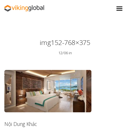
img152-768×375
12/06 in
Nội Dung Khác