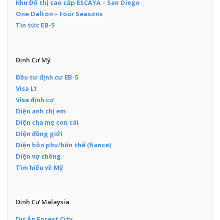
Khu Đô thị cao cấp ESCAYA – San Diego
One Dalton – Four Seasons
Tin tức EB-5
Định Cư Mỹ
Đầu tư định cư EB-5
Visa L1
Visa định cư
Diện anh chị em
Diện cha mẹ con cái
Diện đồng giới
Diện hôn phu/hôn thê (fiance)
Diện vợ chồng
Tìm hiểu về Mỹ
Định Cư Malaysia
Dự Án Forest City