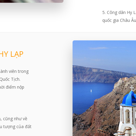
5. Công dân Hy Lạ
quốc gia Châu Â
HY LẠP
ành viên trong
 Quốc Tịch.
thời điểm nộp
n, cũng như về
iểu tượng của đất