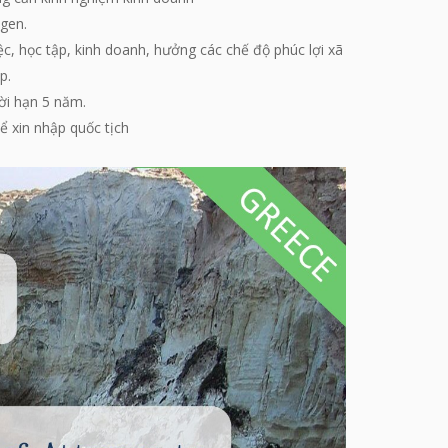
ngen.
ệc, học tập, kinh doanh, hưởng các chế độ phúc lợi xã
p.
hời hạn 5 năm.
ể xin nhập quốc tịch