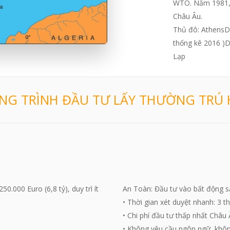
WTO. Năm 1981, 
Châu Âu.
Thủ đô: AthensD
thống kê 2016 )D
Lạp
G TRÌNH ĐẦU TƯ LẤY THƯỜNG TRÚ 
.000 Euro (6,8 tỷ), duy trì ít
An Toàn: Đầu tư vào bất động sả
• Thời gian xét duyệt nhanh: 3 
• Chi phí đầu tư thấp nhất Châu 
• Không yêu cầu ngôn ngữ, khôn