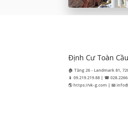
Định Cư Toàn Cầu 
🏠 Tầng 26 - Landmark 81, 72
📱 09.219.219.88 | ☎ 028.2266
🌎 https://vk-g.com | 📧
info@