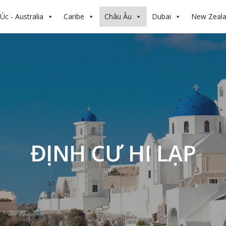
Úc - Australia
Caribe
Châu Âu
Dubai
New Zeal
ĐỊNH CƯ HI LẠP