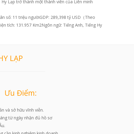
Hy Lạp trở thành một thành viên của Liên minh
ân số: 11 triệu ngườiGDP: 289,398 tỷ USD（Theo
iện tích: 131.957 Km2Ngôn ngữ: Tiếng Anh, Tiếng Hy
HY LẠP
Ưu Điểm:
n và sở hữu vĩnh viễn.
tháng từ ngày nhận đủ hồ sơ
Âu.
g cần kinh nghiệm kinh doanh