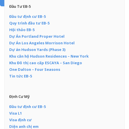
Add Posts Now →
Đầu Tư EB-5
Đầu tư định cư EB-5
Quy trình đầu tư EB-5
Hội thảo EB-5
Dự Án Portland Proper Hotel
Dự Án Los Angeles Morrison Hotel
Dự án Hudson Yards (Phase 3)
Khu căn hộ Hudson Residences – New York
Khu Đô thị cao cấp ESCAYA – San Diego
One Dalton – Four Seasons
Tin tức EB-5
Định Cư Mỹ
Đầu tư định cư EB-5
Visa L1
Visa định cư
Diện anh chị em