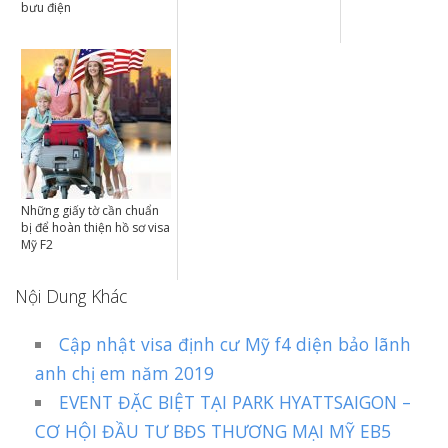
bưu điện
Những giấy tờ cần chuẩn
bị để hoàn thiện hồ sơ visa
Mỹ F2
Nội Dung Khác
Cập nhật visa định cư Mỹ f4 diện bảo lãnh
anh chị em năm 2019
EVENT ĐẶC BIỆT TẠI PARK HYATTSAIGON –
CƠ HỘI ĐẦU TƯ BĐS THƯƠNG MẠI MỸ EB5