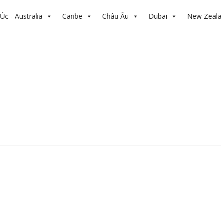
Úc - Australia
Caribe
Châu Âu
Dubai
New Zeal