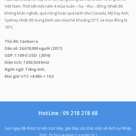
Việt Nam. Thời tiết một năm 4 mùa xuân – hạ – thu – đông. Nhiệt độ
không khắc nghiệt, quá nóng hoặc quá lạnh như Canada, Mỹ hay Anh,
Sydney nhiệt độ trung bình vào mùa hè khoảng 25°C và mùa đông là
16°C.
Thủ đô: Canberra
Dân số: 24,678,000 người (2017)
GDP: 1.189 tỉ USD（2016)
Diện tích: 7,692,024 Km2
Ngôn ngữ: Tiếng Anh,
Múi giờ: UTC +8 đến + 10,5
HotLine :
09 218 218 68
Gọi ngay để được tư vấn trực tiếp, giải đáp các thắc mắc về dịch vụ Nhập
Tịch , Di Trú và Định Cư nước Úc !