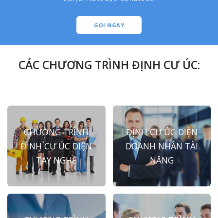
GỌI NGAY
CÁC CHƯƠNG TRÌNH ĐỊNH CƯ ÚC:
CHƯƠNG TRÌNH
ĐỊNH CƯ ÚC DIỆN
ĐỊNH CƯ ÚC DIỆN
DOANH NHÂN TÀI
TAY NGHỀ
NĂNG