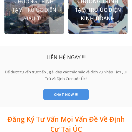
CHƯƠNG TRÌNH
CHƯƠNG TRÌNH
TẠM TRÚ ÚC DIỆN
TẠM TRÚ ÚC DIỆN
ĐẦU TƯ
KINH DOANH
LIÊN HỆ NGAY !!!
Để được tư vấn trực tiếp , giải đáp các thắc mắc về dịch vụ Nhập Tịch , Di
Trú và Định Cư nước Úc !
CHAT NOW !!!
Đăng Ký Tư Vấn Mọi Vấn Đề Về Định
Cư Tại ÚC