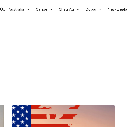
Úc - Australia
Caribe
Châu Âu
Dubai
New Zeal