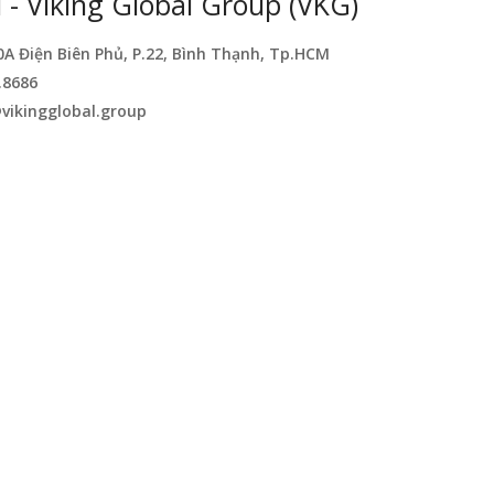
- Viking Global Group (VKG)
0A Điện Biên Phủ, P.22, Bình Thạnh, Tp.HCM
.8686
vikingglobal.group