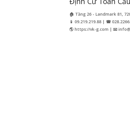
Định Cư Toàn Cầu 
🏠 Tầng 26 - Landmark 81, 72
📱 09.219.219.88 | ☎ 028.2266
🌎 https://vk-g.com | 📧
info@