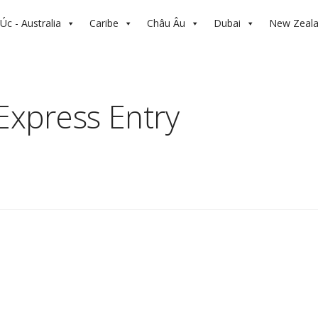
Úc - Australia
Caribe
Châu Âu
Dubai
New Zeal
 Express Entry