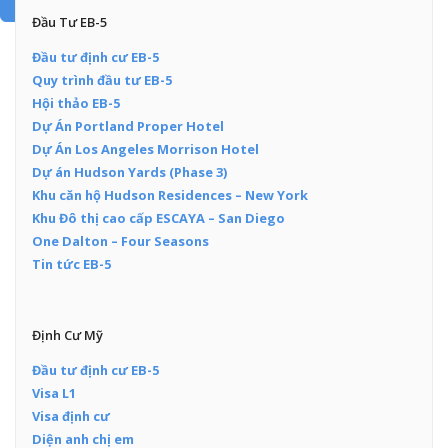
Add Posts Now →
Đầu Tư EB-5
Đầu tư định cư EB-5
Quy trình đầu tư EB-5
Hội thảo EB-5
Dự Án Portland Proper Hotel
Dự Án Los Angeles Morrison Hotel
Dự án Hudson Yards (Phase 3)
Khu căn hộ Hudson Residences – New York
Khu Đô thị cao cấp ESCAYA – San Diego
One Dalton – Four Seasons
Tin tức EB-5
Định Cư Mỹ
Đầu tư định cư EB-5
Visa L1
Visa định cư
Diện anh chị em