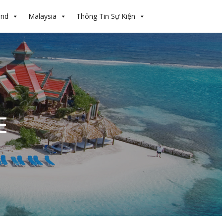
and
Malaysia
Thông Tin Sự Kiện
E