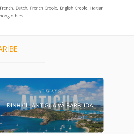
rench, Dutch, French Creole, English Creole, Haitian
among others
ARIBE
ĐỊNH CƯ ANTIGUA VÀ BARBUDA