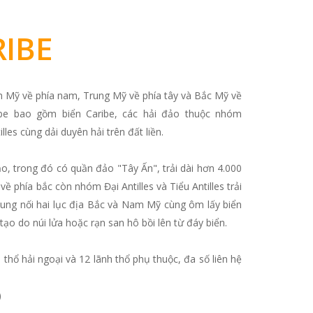
IBE
m Mỹ về phía nam, Trung Mỹ về phía tây và Bắc Mỹ về
ribe bao gồm biển Caribe, các hải đảo thuộc nhóm
illes cùng dải duyên hải trên đất liền.
o, trong đó có quần đảo "Tây Ấn", trải dài hơn 4.000
 phía bắc còn nhóm Đại Antilles và Tiểu Antilles trải
cung nối hai lục địa Bắc và Nam Mỹ cùng ôm lấy biển
ạo do núi lửa hoặc rạn san hô bồi lên từ đáy biển.
 thổ hải ngoại và 12 lãnh thổ phụ thuộc, đa số liên hệ
)