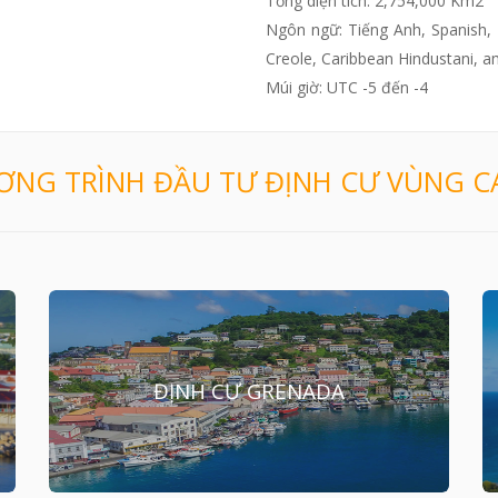
Tổng diện tích: 2,754,000 Km2
Ngôn ngữ: Tiếng Anh, Spanish, F
Creole, Caribbean Hindustani, 
Múi giờ: UTC -5 đến -4
NG TRÌNH ĐẦU TƯ ĐỊNH CƯ VÙNG C
ĐỊNH CƯ GRENADA