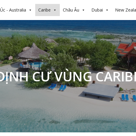
Úc - Australia
Caribe
Châu Âu
Dubai
New Zeal
ĐỊNH CƯ VÙNG CARIB