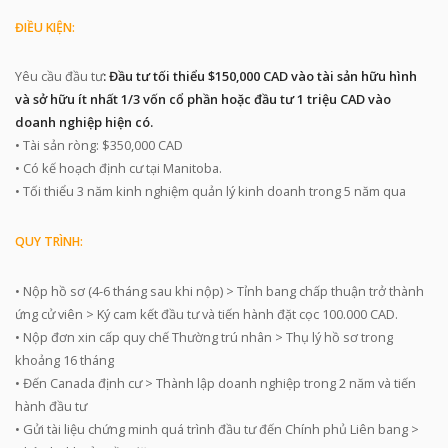
ĐIỀU KIỆN:
Yêu cầu đầu tư
: Đầu tư tối thiểu $150,000 CAD vào tài sản hữu hình
và sở hữu ít nhất 1/3 vốn cổ phần hoặc đầu tư 1 triệu CAD vào
doanh nghiệp hiện có.
• Tài sản ròng: $350,000 CAD
• Có kế hoạch định cư tại Manitoba.
• Tối thiểu 3 năm kinh nghiệm quản lý kinh doanh trong 5 năm qua
QUY TRÌNH:
• Nộp hồ sơ (4-6 tháng sau khi nộp) > Tỉnh bang chấp thuận trở thành
ứng cử viên > Ký cam kết đầu tư và tiến hành đặt cọc 100.000 CAD.
• Nộp đơn xin cấp quy chế Thường trú nhân > Thụ lý hồ sơ trong
khoảng 16 tháng
• Đến Canada định cư > Thành lập doanh nghiệp trong 2 năm và tiến
hành đầu tư
• Gửi tài liệu chứng minh quá trình đầu tư đến Chính phủ Liên bang >