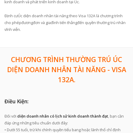
kinh doanh và phát triển kinh doanh tại Úc.
Định cưÚc diện doanh nhân tài năng theo Visa 132A là chương trình
cho phépđươngđơn và giađình tiến thẳngđến quyền thường trú nhân
vĩnh viễn.
CHƯƠNG TRÌNH THƯỜNG TRÚ ÚC
DIỆN DOANH NHÂN TÀI NĂNG - VISA
132A.
Điều Kiện:
Đối với
diện doanh nhân có lịch sử kinh doanh thành đạt
, bạn cần
đáp ứng những tiêu chuẩn dưới đây:
• Dưới 55 tuổi, trừ khi chính quyền tiểu bang hoặc lãnh thổ chỉ định