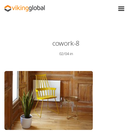
cowork-8
02/04 in