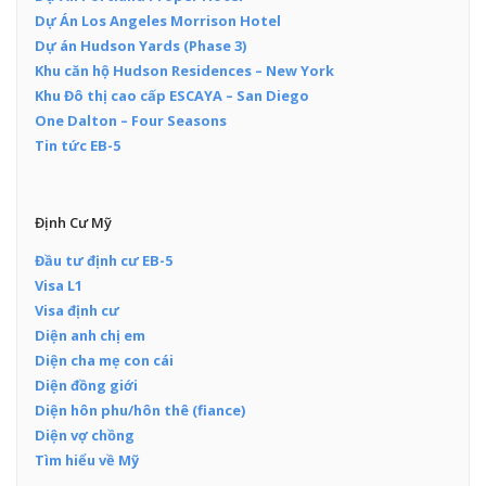
Dự Án Los Angeles Morrison Hotel
Dự án Hudson Yards (Phase 3)
Khu căn hộ Hudson Residences – New York
Khu Đô thị cao cấp ESCAYA – San Diego
One Dalton – Four Seasons
Tin tức EB-5
Định Cư Mỹ
Đầu tư định cư EB-5
Visa L1
Visa định cư
Diện anh chị em
Diện cha mẹ con cái
Diện đồng giới
Diện hôn phu/hôn thê (fiance)
Diện vợ chồng
Tìm hiểu về Mỹ