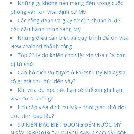
Những gì không nên mang đến trong cuộc
phỏng vấn xin visa định cư Mỹ
Các công đoạn và giấy tờ cần chuẩn bị để
bắt đầu hành trình sang Mỹ
Những điều cần biết và quy trình để xin visa
New Zealand thành công
Top 03 lý do khiến cho việc xin visa của bạn
bị từ chối
Căn hộ dịch vụ tuyệt ở Forest City Malaysia
có gì mà thu hút đến vậy?
Khi visa du học hết hạn có thể xin gia hạn
visa được không?
Lịch cấp visa định cư Mỹ – thời gian chờ đợi
ước tính bao lâu?
SỰ KIỆN ĐẶC BIỆT ĐƯỜNG ĐẾN NƯỚC MỸ
NGÀY 19/9/2019 TẠI KHÁCH SẠN 4 SAO SÀI GÒN