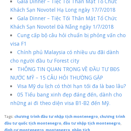
Gala Dinner – Tiệc Tối Thân Mật Tổ Chức
Khách Sạn Novotel Hạ Long ngày 17/7/2018
Gala Dinner – Tiệc Tối Thân Mật Tổ Chức
Khách Sạn Novotel Đà Nẵng ngày 1/7/2018
Cung cấp bộ câu hỏi chuẩn bị phỏng vấn cho
visa F1
Chính phủ Malaysia có nhiều ưu đãi dành
cho người đầu tư Forest city
THÔNG TIN QUAN TRỌNG VỀ ĐẦU TƯ BĐS
NƯỚC MỸ – 15 CÂU HỎI THƯỜNG GẶP
Visa Mỹ du lịch có thời hạn tối đa là bao lâu?
05 Tiểu bang xinh đẹp đáng đến, dành cho
những ai đi theo diện visa B1-B2 đến Mỹ.
Tags:
chương trình đầu tư nhập tịch montenegro
,
chương trình
đầu tư quốc tịch montenegro
,
đầu tư nhập tịch montenegro
,
định cư montenegro
,
montenegro
,
nhập tịch