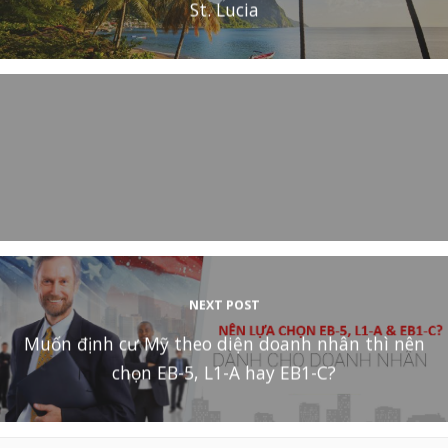
St. Lucia
NEXT POST
Muốn định cư Mỹ theo diện doanh nhân thì nên
chọn EB-5, L1-A hay EB1-C?