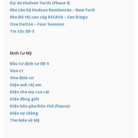
Dự án Hudson Yards (Phase 3)
Khu căn hộ Hudson Residences – New York
Khu Đô thị cao cấp ESCAYA – San Diego
One Dalton – Four Seasons
Tin tức EB-5
Định Cư Mỹ
Đầu tư định cư EB-5
Visa L1
Visa định cư
Diện anh chị em
Diện cha mẹ con cái
Diện đồng giới
Diện hôn phu/hôn thê (fiance)
Diện vợ chồng
Tìm hiểu về Mỹ