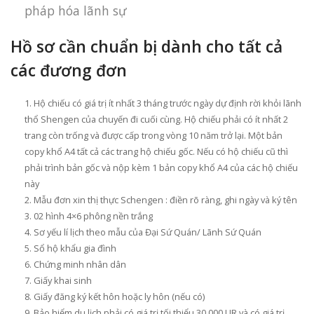
pháp hóa lãnh sự
Hồ sơ cần chuẩn bị dành cho tất cả
các đương đơn
Hộ chiếu có giá trị ít nhất 3 tháng trước ngày dự định rời khỏi lãnh
thổ Shengen của chuyến đi cuối cùng. Hộ chiếu phải có ít nhất 2
trang còn trống và được cấp trong vòng 10 năm trở lại. Một bản
copy khổ A4 tất cả các trang hộ chiếu gốc. Nếu có hộ chiếu cũ thì
phải trình bản gốc và nộp kèm 1 bản copy khổ A4 của các hộ chiếu
này
Mẫu đơn xin thị thực Schengen : điền rõ ràng, ghi ngày và ký tên
02 hình 4×6 phông nền trắng
Sơ yếu lí lịch theo mẫu của Đại Sứ Quán/ Lãnh Sứ Quán
Sổ hộ khẩu gia đình
Chứng minh nhân dân
Giấy khai sinh
Giấy đăng ký kết hôn hoặc ly hôn (nếu có)
Bảo hiểm du lịch phải có giá trị tối thiểu 30,000 UR và có giá trị