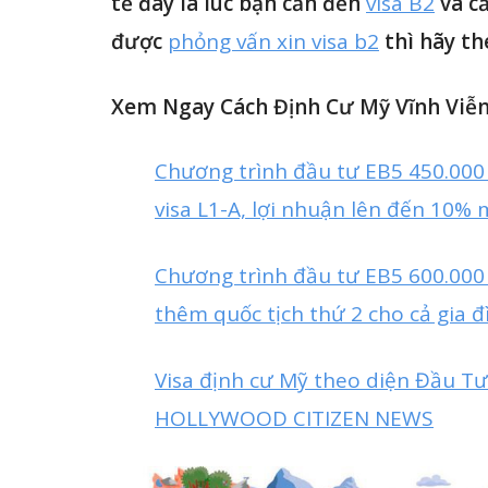
tế đây là lúc bạn cần đến
visa B2
và c
được
phỏng vấn xin visa b2
thì hãy t
Xem Ngay Cách Định Cư Mỹ Vĩnh Viễn
Chương trình đầu tư EB5 450.000
visa L1-A, lợi nhuận lên đến 10%
Chương trình đầu tư EB5 600.000
thêm quốc tịch thứ 2 cho cả gia đ
Visa định cư Mỹ theo diện Đầu Tư
HOLLYWOOD CITIZEN NEWS