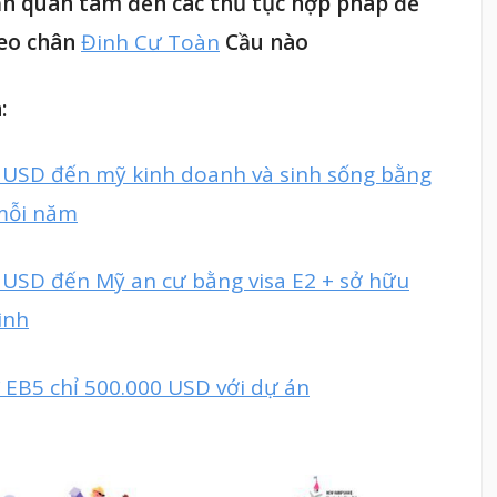
ần quan tâm đến các thủ tục hợp pháp để
heo chân
Đinh Cư Toàn
Cầu nào
:
 USD đến mỹ kinh doanh và sinh sống bằng
 mỗi năm
 USD đến Mỹ an cư bằng visa E2 + sở hữu
ình
 EB5 chỉ 500.000 USD với dự án