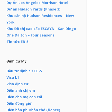
Dự Án Los Angeles Morrison Hotel
Dự án Hudson Yards (Phase 3)
Khu căn hộ Hudson Residences – New
York
Khu Đô thị cao cấp ESCAYA – San Diego
One Dalton – Four Seasons
Tin tức EB-5
Định Cư Mỹ
Đầu tư định cư EB-5
Visa L1
Visa định cư
Diện anh chị em
Diện cha mẹ con cái
Diện đồng giới
Diện hôn phu/hôn thê (fiance)