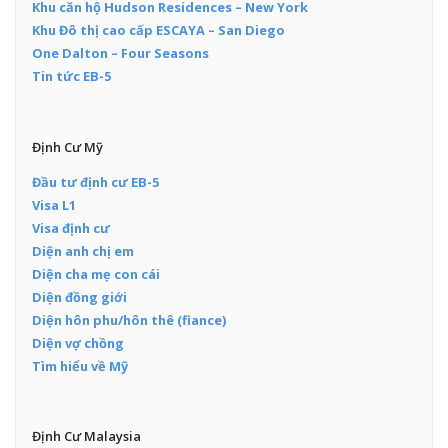
Khu căn hộ Hudson Residences – New York
Khu Đô thị cao cấp ESCAYA – San Diego
One Dalton – Four Seasons
Tin tức EB-5
Định Cư Mỹ
Đầu tư định cư EB-5
Visa L1
Visa định cư
Diện anh chị em
Diện cha mẹ con cái
Diện đồng giới
Diện hôn phu/hôn thê (fiance)
Diện vợ chồng
Tìm hiểu về Mỹ
Định Cư Malaysia