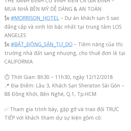
THẺ XANH ĐỊNH CƯ VĨNH VIỄN CẢ GIA ĐÌNH –
MUA NHÀ BÊN MỸ DỄ DÀNG & AN TOÀN
🗽
#MORRISON_HOTEL
– Dự án khách sạn 5 sao
đẳng cấp và sinh lời bậc nhất tại trung tâm LOS
ANGELES
🗽
#BẤT_ĐỘNG_SẢN_TỰ_DO
– Tiềm năng của thị
trường nhà đất sang nhượng, cho thuê đơn lẻ tại
CALIFORNIA
⏱ Thời Gian: 8h30 – 11h30, ngày 12/12/2018
📍 Địa Điểm: Lầu 3, Khách Sạn Sheraton Sài Gòn –
88 Đồng Khởi, Bến Nghé, Q.1, Tp.HCM
✅ Tham gia trình bày, gặp gỡ và trao đổi TRỰC
TIẾP với khách tham dự sự kiện gồm có: