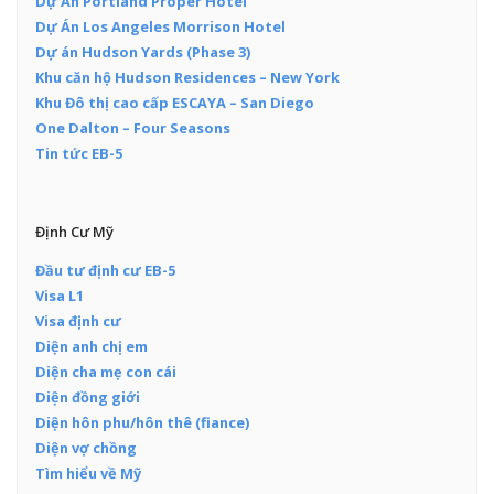
Dự Án Portland Proper Hotel
Dự Án Los Angeles Morrison Hotel
Dự án Hudson Yards (Phase 3)
Khu căn hộ Hudson Residences – New York
Khu Đô thị cao cấp ESCAYA – San Diego
One Dalton – Four Seasons
Tin tức EB-5
Định Cư Mỹ
Đầu tư định cư EB-5
Visa L1
Visa định cư
Diện anh chị em
Diện cha mẹ con cái
Diện đồng giới
Diện hôn phu/hôn thê (fiance)
Diện vợ chồng
Tìm hiểu về Mỹ