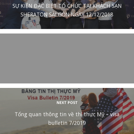
SỰ KIỆN ĐẶC BIỆT TỔ CHỨC TẠI KHÁCH SẠN
SHERATON SÀI GÒN NGÀY 12/12/2018
NEXT POST
Tổng quan thông tin về thị thực Mỹ – visa
bulletin 7/2019