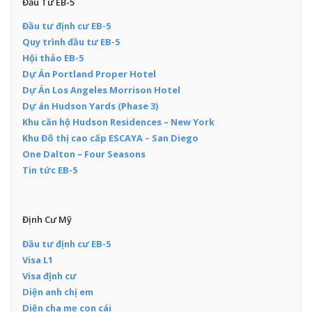
Đầu Tư EB-5
Đầu tư định cư EB-5
Quy trình đầu tư EB-5
Hội thảo EB-5
Dự Án Portland Proper Hotel
Dự Án Los Angeles Morrison Hotel
Dự án Hudson Yards (Phase 3)
Khu căn hộ Hudson Residences – New York
Khu Đô thị cao cấp ESCAYA – San Diego
One Dalton – Four Seasons
Tin tức EB-5
Định Cư Mỹ
Đầu tư định cư EB-5
Visa L1
Visa định cư
Diện anh chị em
Diện cha mẹ con cái