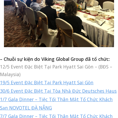
– Chuỗi sự kiện do Viking Global Group đã tổ chức:
12/5 Event Đặc Biệt Tại Park Hyatt Sai Gòn – (BĐS –
Malaysia)
19/5 Event Đặc Biệt Tại Park Hyatt Sai Gòn
30/6 Event Đặc Biệt Tại Tòa Nhà Đức Deutsches Haus
1/7 Gala Dinner – Tiệc Tối Thân Mật Tổ Chức Khách
Sạn NOVOTEL ĐÀ NẴNG
7/7 Gala Dinner – Tiệc Tối Thân Mật Tổ Chức Khách