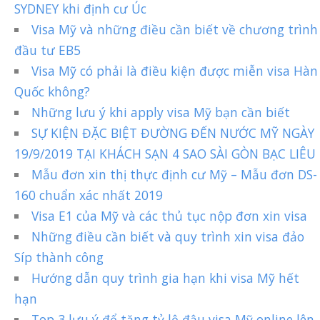
SYDNEY khi định cư Úc
Visa Mỹ và những điều cần biết về chương trình
đầu tư EB5
Visa Mỹ có phải là điều kiện được miễn visa Hàn
Quốc không?
Những lưu ý khi apply visa Mỹ bạn cần biết
SỰ KIỆN ĐẶC BIỆT ĐƯỜNG ĐẾN NƯỚC MỸ NGÀY
19/9/2019 TẠI KHÁCH SẠN 4 SAO SÀI GÒN BẠC LIÊU
Mẫu đơn xin thị thực định cư Mỹ – Mẫu đơn DS-
160 chuẩn xác nhất 2019
Visa E1 của Mỹ và các thủ tục nộp đơn xin visa
Những điều cần biết và quy trình xin visa đảo
Síp thành công
Hướng dẫn quy trình gia hạn khi visa Mỹ hết
hạn
Top 3 lưu ý để tăng tỷ lệ đậu visa Mỹ online lên