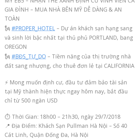
MỸ EB5 – NHẬN THẺ XANH ĐỊNH CƯ VĨNH VIỄN CẢ
GIA ĐÌNH – MUA NHÀ BÊN MỸ DỄ DÀNG & AN
TOÀN
🗽
#PROPER_HOTEL
– Dự án khách sạn hạng sang
và sinh lời bậc nhất tại thủ phủ PORTLAND, bang
OREGON
🗽
#BĐS_TỰ_DO
– Tiềm năng của thị trường nhà
đất sang nhượng, cho thuê đơn lẻ tại CALIFORNIA
⚡️ Mong muốn định cư, đầu tư đảm bảo tài sản
tại Mỹ thành hiện thực ngay hôm nay, bắt đầu
chỉ từ 500 ngàn USD
⏱ Thời Gian: 18h00 – 21h30, ngày 29/7/2018
📍 Địa Điểm: Khách Sạn Pullman Hà Nội – Số 40
Cát Linh, Quận Đống Đa, Hà Nội