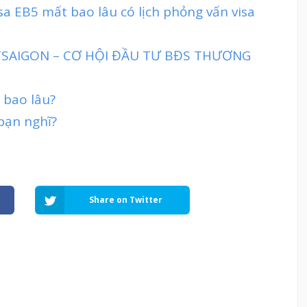
isa EB5 mất bao lâu có lịch phỏng vấn visa
TTSAIGON – CƠ HỘI ĐẦU TƯ BĐS THƯƠNG
 bao lâu?
bạn nghĩ?
Share on Twitter