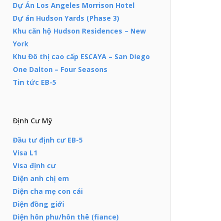
Dự Án Los Angeles Morrison Hotel
Dự án Hudson Yards (Phase 3)
Khu căn hộ Hudson Residences – New
York
Khu Đô thị cao cấp ESCAYA – San Diego
One Dalton – Four Seasons
Tin tức EB-5
Định Cư Mỹ
Đầu tư định cư EB-5
Visa L1
Visa định cư
Diện anh chị em
Diện cha mẹ con cái
Diện đồng giới
Diện hôn phu/hôn thê (fiance)