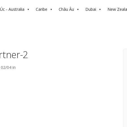
Úc - Australia
Caribe
Châu Âu
Dubai
New Zeal
rtner-2
02/04 in