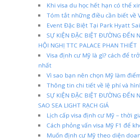
Khi visa du học hết hạn có thể x
Tóm tắt những điều cần biết về V
Event Đặc Biệt Tại Park Hyatt S
SỰ KIỆN ĐẶC BIỆT ĐƯỜNG ĐẾN 
HỘI NGHỊ TTC PALACE PHAN THIẾT
Visa định cư Mỹ là gì? cách để 
nhất
Vì sao bạn nên chọn Mỹ làm điể
Thông tin chi tiết về lệ phí và hì
SỰ KIỆN ĐẶC BIỆT ĐƯỜNG ĐẾN N
SAO SEA LIGHT RẠCH GIÁ
Lịch cấp visa định cư Mỹ – thời g
Cách phỏng vấn visa Mỹ F1 để khô
Muốn định cư Mỹ theo diện doan