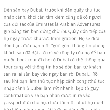
Đến sân bay Dubai, trước khi đến quầy thủ tục
nhập cảnh, khỏi cần tìm kiếm cũng đã có người
của đối tác của Emirates là Arabian Adventures
giơ bảng tên bạn đứng chờ rồi. Quầy đón tiếp của
họ ngay trước khu vực Immigration. Họ sẽ đưa
đón bạn, đưa bạn một “gói” gồm thông tin phòng
khách sạn đã đặt, tờ rơi về công ty của họ để bạn
muốn book tour đi chơi ở Dubai có thể thông qua
tour cùng với thông tin họ sẽ đón bạn từ khách
sạn ra lại sân bay vào ngày bạn rời Dubai… Rồi
sau khi bạn làm thủ tục nhập cảnh xong (thủ tục
nhập cảnh ở Dubai làm rất nhanh, kẹp tờ giấy
confirmation visa bạn nhận được in ra vào
passport đưa cho họ, chưa tới một phút họ quét
hộ chiếu mình xong cái là đóng dấu), đi ra phía