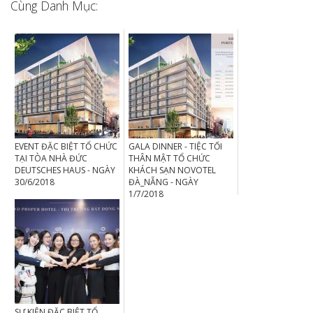
Cùng Danh Mục:
EVENT ĐẶC BIỆT TỔ CHỨC
GALA DINNER - TIỆC TỐI
TẠI TÒA NHÀ ĐỨC
THÂN MẬT TỔ CHỨC
DEUTSCHES HAUS - NGÀY
KHÁCH SẠN NOVOTEL
30/6/2018
ĐÀ_NẴNG - NGÀY
1/7/2018
SỰ KIỆN ĐẶC BIỆT TỔ