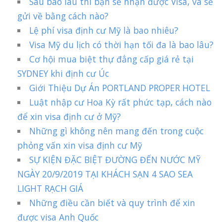
Sau bao lâu thì bạn sẽ nhận được Visa, và sẽ
gửi về bằng cách nào?
Lệ phí visa định cư Mỹ là bao nhiêu?
Visa Mỹ du lịch có thời hạn tối đa là bao lâu?
Cơ hội mua biệt thự đẳng cấp giá rẻ tại
SYDNEY khi định cư Úc
Giới Thiệu Dự Án PORTLAND PROPER HOTEL
Luật nhập cư Hoa Kỳ rất phức tạp, cách nào
để xin visa định cư ở Mỹ?
Những gì không nên mang đến trong cuộc
phỏng vấn xin visa định cư Mỹ
SỰ KIỆN ĐẶC BIỆT ĐƯỜNG ĐẾN NƯỚC MỸ
NGÀY 20/9/2019 TẠI KHÁCH SẠN 4 SAO SEA
LIGHT RẠCH GIÁ
Những điều cần biết và quy trình để xin
được visa Anh Quốc