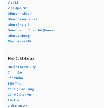
Visa L1
Visa định cư
Diện anh chị em
Diện cha mẹ con cái
Diện đồng giới
Diện hôn phu/hôn thê (fiance)
Diện vợ chồng
Tìm hiểu về Mỹ
Định Cư Malaysia
Dự Án Forest City
Chính Sách
Sản Phẩm
Biệt Thự
Căn Hộ Cao Tầng
Căn Hộ Dịch Vụ
Tin Tức
Video Dự Án