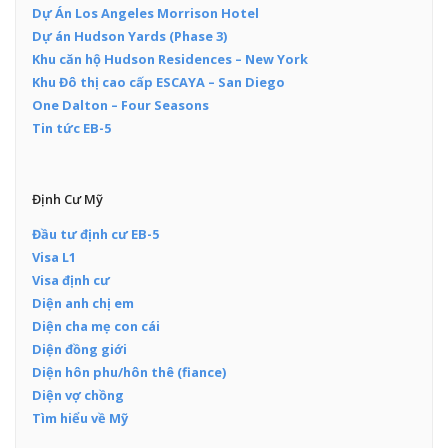
Dự Án Los Angeles Morrison Hotel
Dự án Hudson Yards (Phase 3)
Khu căn hộ Hudson Residences – New York
Khu Đô thị cao cấp ESCAYA – San Diego
One Dalton – Four Seasons
Tin tức EB-5
Định Cư Mỹ
Đầu tư định cư EB-5
Visa L1
Visa định cư
Diện anh chị em
Diện cha mẹ con cái
Diện đồng giới
Diện hôn phu/hôn thê (fiance)
Diện vợ chồng
Tìm hiểu về Mỹ