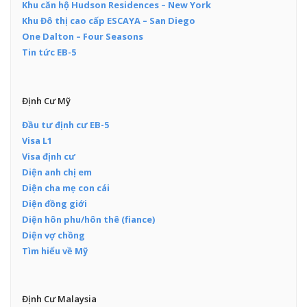
Khu căn hộ Hudson Residences – New York
Khu Đô thị cao cấp ESCAYA – San Diego
One Dalton – Four Seasons
Tin tức EB-5
Định Cư Mỹ
Đầu tư định cư EB-5
Visa L1
Visa định cư
Diện anh chị em
Diện cha mẹ con cái
Diện đồng giới
Diện hôn phu/hôn thê (fiance)
Diện vợ chồng
Tìm hiểu về Mỹ
Định Cư Malaysia