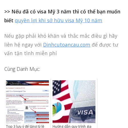
>> Nếu đã có visa Mỹ 3 năm thì có thể bạn muốn
biết
quyền lợi khi sở hữu visa Mỹ 10 năm
Nếu gặp phải khó khăn và thắc mắc điều gì hãy
liên hệ ngay với
Dinhcutoancau.com
để được tư
vấn tận tình miễn phí
Cùng Danh Mục:
Top 3 lưu ý để tăng tỷ lệ
Hướng dẫn quy trình gia