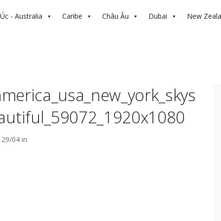
Úc - Australia
Caribe
Châu Âu
Dubai
New Zeal
_america_usa_new_york_skys
eautiful_59072_1920x1080
29/04 in