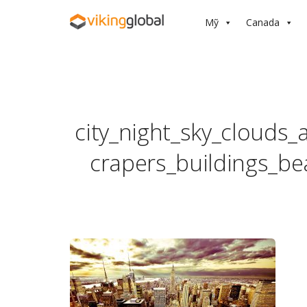
Mỹ
Canada
city_night_sky_clouds
crapers_buildings_b