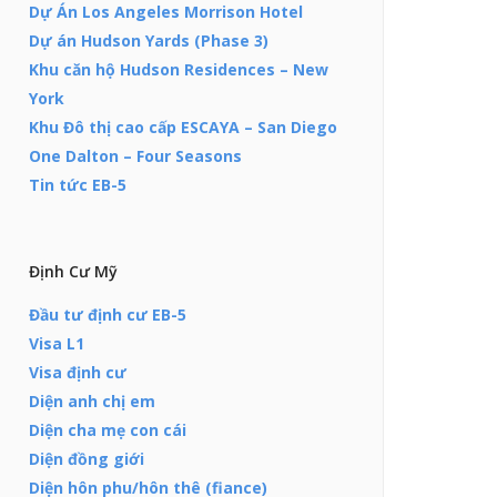
Dự Án Los Angeles Morrison Hotel
Dự án Hudson Yards (Phase 3)
Khu căn hộ Hudson Residences – New
York
Khu Đô thị cao cấp ESCAYA – San Diego
One Dalton – Four Seasons
Tin tức EB-5
Định Cư Mỹ
Đầu tư định cư EB-5
Visa L1
Visa định cư
Diện anh chị em
Diện cha mẹ con cái
Diện đồng giới
Diện hôn phu/hôn thê (fiance)