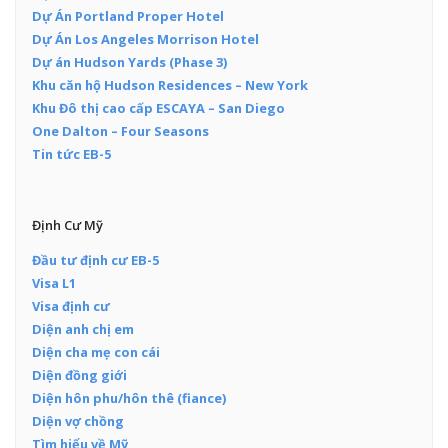
Dự Án Portland Proper Hotel
Dự Án Los Angeles Morrison Hotel
Dự án Hudson Yards (Phase 3)
Khu căn hộ Hudson Residences – New York
Khu Đô thị cao cấp ESCAYA – San Diego
One Dalton – Four Seasons
Tin tức EB-5
Định Cư Mỹ
Đầu tư định cư EB-5
Visa L1
Visa định cư
Diện anh chị em
Diện cha mẹ con cái
Diện đồng giới
Diện hôn phu/hôn thê (fiance)
Diện vợ chồng
Tìm hiểu về Mỹ