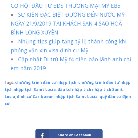
CƠ HỘI ĐẦU TƯ BĐS THƯƠNG MẠI MỸ EB5
SỰ KIỆN ĐẶC BIỆT ĐƯỜNG ĐẾN NƯỚC MỸ
NGÀY 21/9/2019 TẠI KHÁCH SẠN 4 SAO HOÀ
BÌNH LONG XUYÊN
Những tips giúp tăng tỷ lệ thành công khi
phỏng vấn xin visa định cư Mỹ
Cập nhật Di trú Mỹ f4 diện bảo lãnh anh chị
em năm 2019
Tags:
chương trình đầu tư nhập tịch
,
chương trình đầu tư nhập
tịch nhập tịch Saint Lucia
,
đầu tư nhập tịch nhập tịch Saint
Lucia
,
định cư Caribbean
,
nhập tịch Saint Lucia
,
quỹ đầu tư định
cư
Share on Facebook