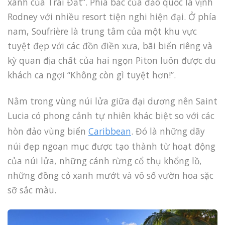
xanh của Trái Đất”. Phía bắc của đảo quốc là vịnh
Rodney với nhiều resort tiện nghi hiện đại. Ở phía
nam, Soufrière là trung tâm của một khu vực
tuyệt đẹp với các đồn điền xưa, bãi biển riêng và
kỳ quan địa chất của hai ngọn Piton luôn được du
khách ca ngợi “Không còn gì tuyệt hơn!”.
Nằm trong vùng núi lửa giữa đại dương nên Saint
Lucia có phong cảnh tự nhiên khác biệt so với các
hòn đảo vùng biển
Caribbean
. Đó là những dãy
núi đẹp ngoạn mục được tạo thành từ hoạt động
của núi lửa, những cánh rừng cổ thụ khổng lồ,
những đồng cỏ xanh mướt và vô số vườn hoa sặc
sỡ sắc màu.