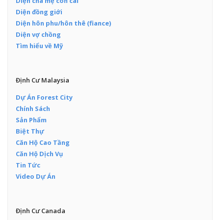
Diện cha mẹ con cái
Diện đồng giới
Diện hôn phu/hôn thê (fiance)
Diện vợ chồng
Tìm hiểu về Mỹ
Định Cư Malaysia
Dự Án Forest City
Chính Sách
Sản Phẩm
Biệt Thự
Căn Hộ Cao Tầng
Căn Hộ Dịch Vụ
Tin Tức
Video Dự Án
Định Cư Canada