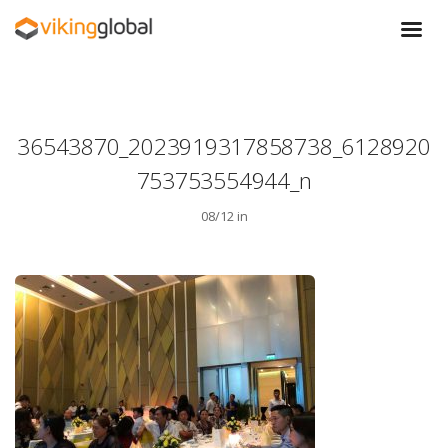
36543870_2023919317858738_6128920
753753554944_n
08/12 in