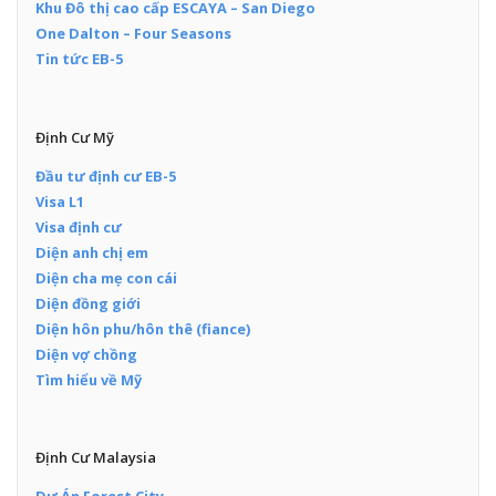
Khu Đô thị cao cấp ESCAYA – San Diego
One Dalton – Four Seasons
Tin tức EB-5
Định Cư Mỹ
Đầu tư định cư EB-5
Visa L1
Visa định cư
Diện anh chị em
Diện cha mẹ con cái
Diện đồng giới
Diện hôn phu/hôn thê (fiance)
Diện vợ chồng
Tìm hiểu về Mỹ
Định Cư Malaysia
Dự Án Forest City