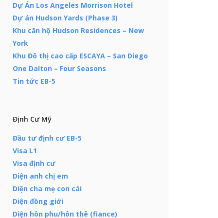
Dự Án Los Angeles Morrison Hotel
Dự án Hudson Yards (Phase 3)
Khu căn hộ Hudson Residences – New
York
Khu Đô thị cao cấp ESCAYA – San Diego
One Dalton – Four Seasons
Tin tức EB-5
Định Cư Mỹ
Đầu tư định cư EB-5
Visa L1
Visa định cư
Diện anh chị em
Diện cha mẹ con cái
Diện đồng giới
Diện hôn phu/hôn thê (fiance)