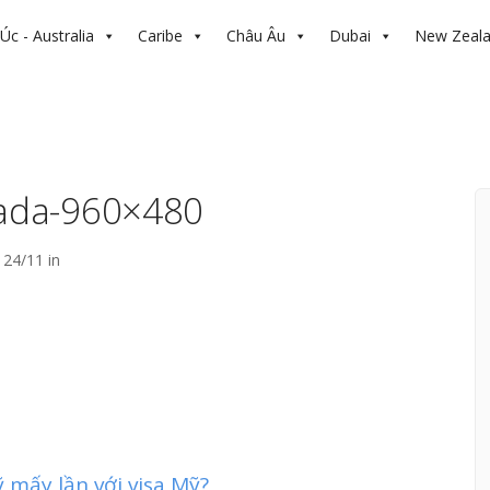
Úc - Australia
Caribe
Châu Âu
Dubai
New Zeal
nada-960×480
24/11 in
mấy lần với visa Mỹ?