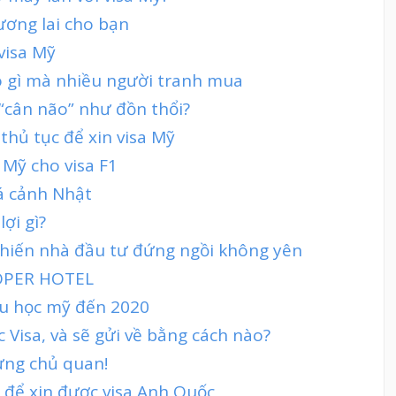
tương lai cho bạn
visa Mỹ
có gì mà nhiều người tranh mua
 “cân não” như đồn thổi?
thủ tục để xin visa Mỹ
 Mỹ cho visa F1
á cảnh Nhật
ợi gì?
hiến nhà đầu tư đứng ngồi không yên
OPER HOTEL
 du học mỹ đến 2020
 Visa, và sẽ gửi về bằng cách nào?
đừng chủ quan!
h để xin được visa Anh Quốc