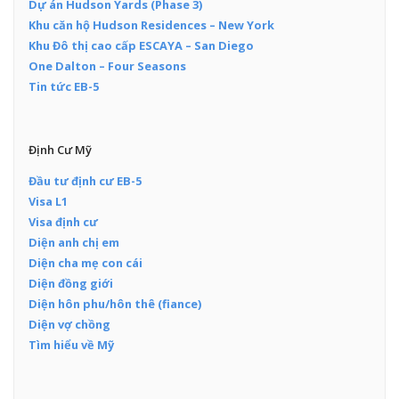
Dự án Hudson Yards (Phase 3)
Khu căn hộ Hudson Residences – New York
Khu Đô thị cao cấp ESCAYA – San Diego
One Dalton – Four Seasons
Tin tức EB-5
Định Cư Mỹ
Đầu tư định cư EB-5
Visa L1
Visa định cư
Diện anh chị em
Diện cha mẹ con cái
Diện đồng giới
Diện hôn phu/hôn thê (fiance)
Diện vợ chồng
Tìm hiểu về Mỹ