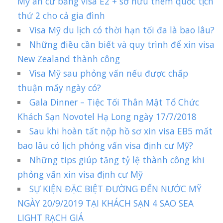
Mỹ an cư bằng visa E2 + sở hữu thêm quốc tịch
thứ 2 cho cả gia đình
Visa Mỹ du lịch có thời hạn tối đa là bao lâu?
Những điều cần biết và quy trình để xin visa
New Zealand thành công
Visa Mỹ sau phỏng vấn nếu được chấp
thuận mấy ngày có?
Gala Dinner – Tiệc Tối Thân Mật Tổ Chức
Khách Sạn Novotel Hạ Long ngày 17/7/2018
Sau khi hoàn tất nộp hồ sơ xin visa EB5 mất
bao lâu có lịch phỏng vấn visa định cư Mỹ?
Những tips giúp tăng tỷ lệ thành công khi
phỏng vấn xin visa định cư Mỹ
SỰ KIỆN ĐẶC BIỆT ĐƯỜNG ĐẾN NƯỚC MỸ
NGÀY 20/9/2019 TẠI KHÁCH SẠN 4 SAO SEA
LIGHT RẠCH GIÁ