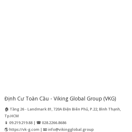
Định Cư Toàn Cầu - Viking Global Group (VKG)
🏠 Tầng 26 - Landmark 81, 720A Điện Biên Phủ, P.22, Bình Thạnh,
Tp.HCM
📱 09.219.219.88 | ☎ 028.2266.8686
🌎 https://vk-g.com | 📧
info@vikingglobal.group