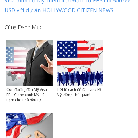
Visa định cư Mỹ theo diện Đầu Tư EB5 chỉ 500.000
USD với dự án HOLLYWOOD CITIZEN NEWS
Cùng Danh Mục:
Con đường đến Mỹ Visa
Tiết lộ cách để đậu visa E3
EB-1C: thẻ xanh Mỹ 10
Mỹ, đừng chủ quan!
năm cho nhà đầu tư