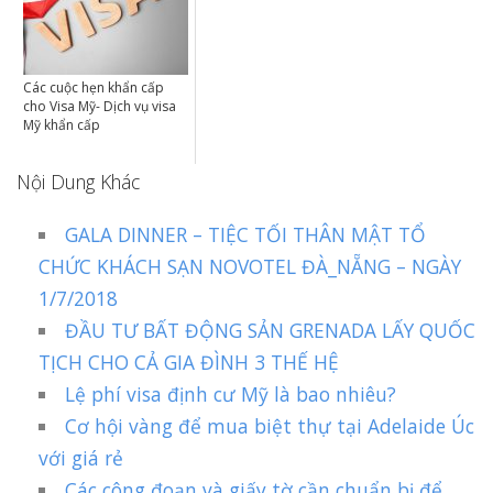
Các cuộc hẹn khẩn cấp
cho Visa Mỹ- Dịch vụ visa
Mỹ khẩn cấp
Nội Dung Khác
GALA DINNER – TIỆC TỐI THÂN MẬT TỔ
CHỨC KHÁCH SẠN NOVOTEL ĐÀ_NẴNG – NGÀY
1/7/2018
ĐẦU TƯ BẤT ĐỘNG SẢN GRENADA LẤY QUỐC
TỊCH CHO CẢ GIA ĐÌNH 3 THẾ HỆ
Lệ phí visa định cư Mỹ là bao nhiêu?
Cơ hội vàng để mua biệt thự tại Adelaide Úc
với giá rẻ
Các công đoạn và giấy tờ cần chuẩn bị để