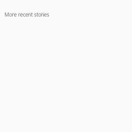
More recent stories
Thủ tục cần nộp để xin Visa không định cư Mỹ
Read More