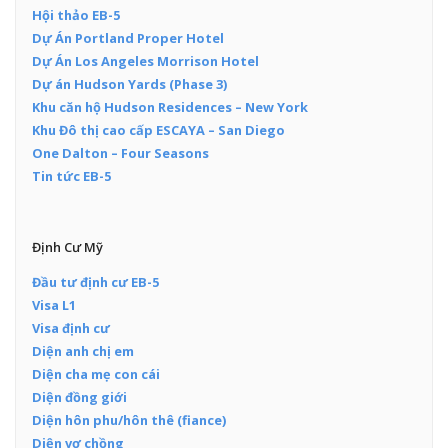
Hội thảo EB-5
Dự Án Portland Proper Hotel
Dự Án Los Angeles Morrison Hotel
Dự án Hudson Yards (Phase 3)
Khu căn hộ Hudson Residences – New York
Khu Đô thị cao cấp ESCAYA – San Diego
One Dalton – Four Seasons
Tin tức EB-5
Định Cư Mỹ
Đầu tư định cư EB-5
Visa L1
Visa định cư
Diện anh chị em
Diện cha mẹ con cái
Diện đồng giới
Diện hôn phu/hôn thê (fiance)
Diện vợ chồng