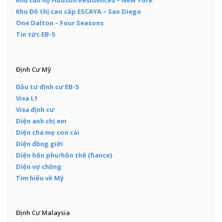
Khu căn hộ Hudson Residences – New York
Khu Đô thị cao cấp ESCAYA – San Diego
One Dalton – Four Seasons
Tin tức EB-5
Định Cư Mỹ
Đầu tư định cư EB-5
Visa L1
Visa định cư
Diện anh chị em
Diện cha mẹ con cái
Diện đồng giới
Diện hôn phu/hôn thê (fiance)
Diện vợ chồng
Tìm hiểu về Mỹ
Định Cư Malaysia