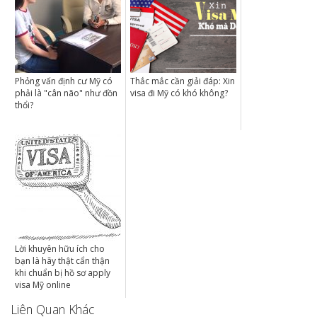
Phỏng vấn định cư Mỹ có
Thắc mắc cần giải đáp: Xin
phải là "cân não" như đồn
visa đi Mỹ có khó không?
thổi?
Lời khuyên hữu ích cho
bạn là hãy thật cẩn thận
khi chuẩn bị hồ sơ apply
visa Mỹ online
Liên Quan Khác