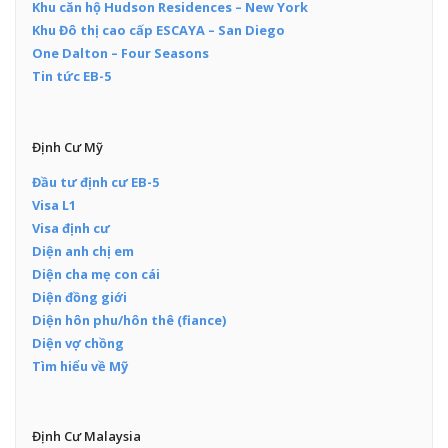
Khu căn hộ Hudson Residences – New York
Khu Đô thị cao cấp ESCAYA – San Diego
One Dalton – Four Seasons
Tin tức EB-5
Định Cư Mỹ
Đầu tư định cư EB-5
Visa L1
Visa định cư
Diện anh chị em
Diện cha mẹ con cái
Diện đồng giới
Diện hôn phu/hôn thê (fiance)
Diện vợ chồng
Tìm hiểu về Mỹ
Định Cư Malaysia