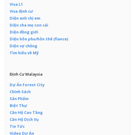
Visa L1
Visa định cư
Diện anh chị em
Diện cha mẹ con cái
Diện đồng giới
Diện hôn phu/hôn thê (fiance)
Diện vợ chồng
Tìm hiểu về Mỹ
Định Cư Malaysia
Dự Án Forest City
Chính Sách
Sản Phẩm
Biệt Thự
Căn Hộ Cao Tầng
Căn Hộ Dịch Vụ
Tin Tức
Video Dự Án