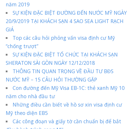
năm 2019
SỰ KIỆN ĐẶC BIỆT ĐƯỜNG ĐẾN NƯỚC MỸ NGÀY
20/9/2019 TẠI KHÁCH SẠN 4 SAO SEA LIGHT RẠCH
GIÁ
Top các câu hỏi phỏng vấn visa định cư Mỹ
“chống trượt”
SỰ KIỆN ĐẶC BIỆT TỔ CHỨC TẠI KHÁCH SẠN
SHERATON SÀI GÒN NGÀY 12/12/2018
THÔNG TIN QUAN TRỌNG VỀ ĐẦU TƯ BĐS
NƯỚC MỸ – 15 CÂU HỎI THƯỜNG GẶP
Con đường đến Mỹ Visa EB-1C: thẻ xanh Mỹ 10
năm cho nhà đầu tư
Những điều cần biết về hồ sơ xin visa định cư
Mỹ theo diện EB5
Các công đoạn và giấy tờ cần chuẩn bị để bắt