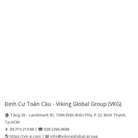
Định Cư Toàn Cầu - Viking Global Group (VKG)
🏠 Tầng 26 - Landmark 81, 720A Điện Biên Phủ, P.22, Bình Thạnh,
Tp.HCM
📱 09.219.219.88 | ☎ 028.2266.8686
🌎 https://vk-g.com | 📧
info@vikingglobal.group