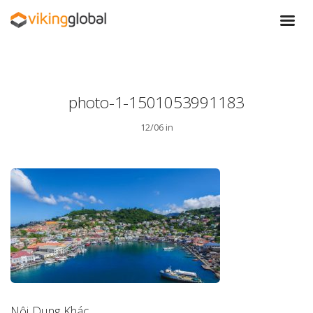
photo-1-1501053991183
12/06 in
Nội Dung Khác