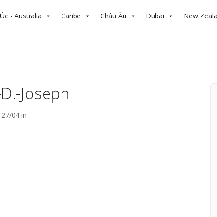
Úc - Australia
Caribe
Châu Âu
Dubai
New Zeal
-D.-Joseph
27/04 in