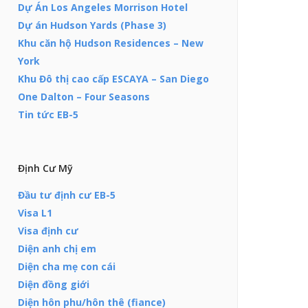
Dự Án Los Angeles Morrison Hotel
Dự án Hudson Yards (Phase 3)
Khu căn hộ Hudson Residences – New
York
Khu Đô thị cao cấp ESCAYA – San Diego
One Dalton – Four Seasons
Tin tức EB-5
Định Cư Mỹ
Đầu tư định cư EB-5
Visa L1
Visa định cư
Diện anh chị em
Diện cha mẹ con cái
Diện đồng giới
Diện hôn phu/hôn thê (fiance)