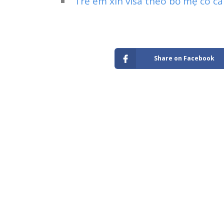
Trẻ em xin visa theo bố mẹ có c
Share on Facebook