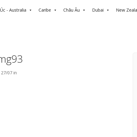
Úc - Australia
Caribe
Châu Âu
Dubai
New Zeal
img93
27/07 in