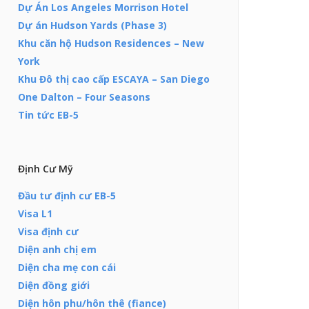
Dự Án Los Angeles Morrison Hotel
Dự án Hudson Yards (Phase 3)
Khu căn hộ Hudson Residences – New
York
Khu Đô thị cao cấp ESCAYA – San Diego
One Dalton – Four Seasons
Tin tức EB-5
Định Cư Mỹ
Đầu tư định cư EB-5
Visa L1
Visa định cư
Diện anh chị em
Diện cha mẹ con cái
Diện đồng giới
Diện hôn phu/hôn thê (fiance)