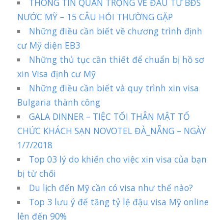
THÔNG TIN QUAN TRỌNG VỀ ĐẦU TƯ BĐS
NƯỚC MỸ – 15 CÂU HỎI THƯỜNG GẶP
Những điều cần biết về chương trình định
cư Mỹ diện EB3
Những thủ tục cần thiết để chuẩn bị hồ sơ
xin Visa định cư Mỹ
Những điều cần biết và quy trình xin visa
Bulgaria thành công
GALA DINNER – TIỆC TỐI THÂN MẬT TỔ
CHỨC KHÁCH SẠN NOVOTEL ĐÀ_NẴNG – NGÀY
1/7/2018
Top 03 lý do khiến cho việc xin visa của bạn
bị từ chối
Du lịch đến Mỹ cần có visa như thế nào?
Top 3 lưu ý để tăng tỷ lệ đậu visa Mỹ online
lên đến 90%