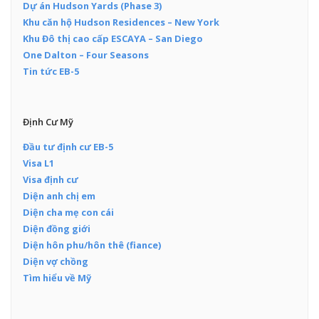
Dự án Hudson Yards (Phase 3)
Khu căn hộ Hudson Residences – New York
Khu Đô thị cao cấp ESCAYA – San Diego
One Dalton – Four Seasons
Tin tức EB-5
Định Cư Mỹ
Đầu tư định cư EB-5
Visa L1
Visa định cư
Diện anh chị em
Diện cha mẹ con cái
Diện đồng giới
Diện hôn phu/hôn thê (fiance)
Diện vợ chồng
Tìm hiểu về Mỹ