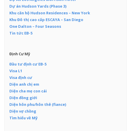
Dự án Hudson Yards (Phase 3)
Khu căn hộ Hudson Residences – New York
Khu Đô thị cao cấp ESCAYA – San Diego
One Dalton – Four Seasons
Tin tức EB-5
Định Cư Mỹ
Đầu tư định cư EB-5
Visa L1
Visa định cư
Diện anh chị em
Diện cha mẹ con cái
Diện đồng giới
Diện hôn phu/hôn thê (fiance)
Diện vợ chồng
Tìm hiểu về Mỹ