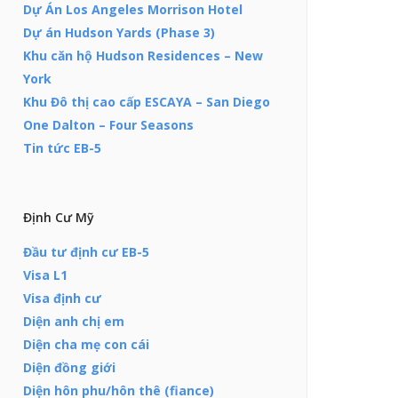
Dự Án Los Angeles Morrison Hotel
Dự án Hudson Yards (Phase 3)
Khu căn hộ Hudson Residences – New
York
Khu Đô thị cao cấp ESCAYA – San Diego
One Dalton – Four Seasons
Tin tức EB-5
Định Cư Mỹ
Đầu tư định cư EB-5
Visa L1
Visa định cư
Diện anh chị em
Diện cha mẹ con cái
Diện đồng giới
Diện hôn phu/hôn thê (fiance)