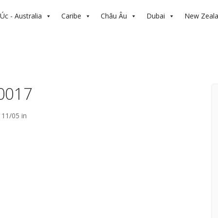
Úc - Australia
Caribe
Châu Âu
Dubai
New Zeal
0017
11/05 in