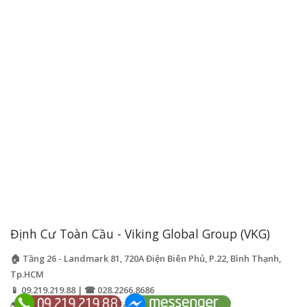
Định Cư Toàn Cầu - Viking Global Group (VKG)
🏠 Tầng 26 - Landmark 81, 720A Điện Biên Phủ, P.22, Bình Thạnh,
Tp.HCM
📱 09.219.219.88 | ☎ 028.2266.8686
🌎 https://vk-g.com | 📧
info@vikingglobal.group