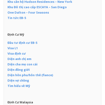
Khu căn hộ Hudson Residences – New York
Khu Đô thị cao cấp ESCAYA – San Diego
One Dalton – Four Seasons
Tin tức EB-5
Định Cư Mỹ
Đầu tư định cư EB-5
Visa L1
Visa định cư
Diện anh chị em
Diện cha mẹ con cái
Diện đồng giới
Diện hôn phu/hôn thê (fiance)
Diện vợ chồng
Tìm hiểu về Mỹ
Định Cư Malaysia