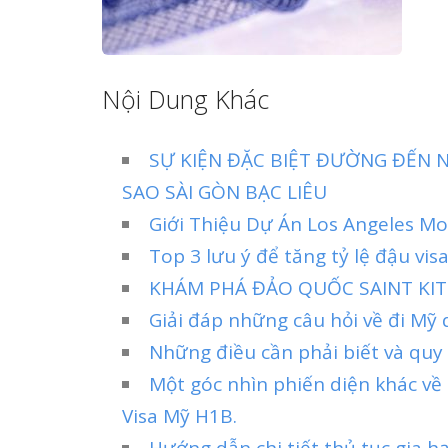
Nội Dung Khác
SỰ KIỆN ĐẶC BIỆT ĐƯỜNG ĐẾN N
SAO SÀI GÒN BẠC LIÊU
Giới Thiệu Dự Án Los Angeles Mo
Top 3 lưu ý để tăng tỷ lệ đậu vi
KHÁM PHÁ ĐẢO QUỐC SAINT KIT
Giải đáp những câu hỏi về đi Mỹ 
Những điều cần phải biết và quy
Một góc nhìn phiến diện khác về
Visa Mỹ H1B.
Hướng dẫn chi tiết thủ tục gia h