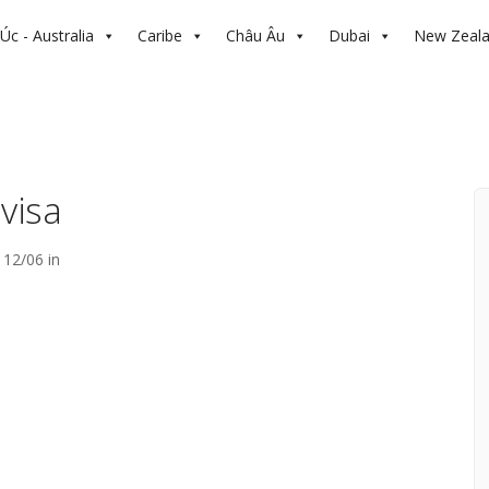
Úc - Australia
Caribe
Châu Âu
Dubai
New Zeal
visa
12/06 in