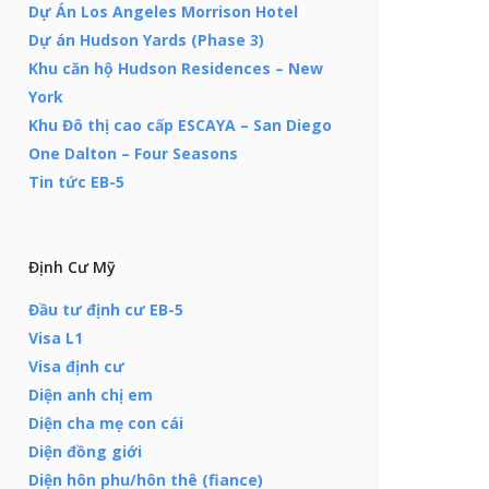
Dự Án Los Angeles Morrison Hotel
Dự án Hudson Yards (Phase 3)
Khu căn hộ Hudson Residences – New
York
Khu Đô thị cao cấp ESCAYA – San Diego
One Dalton – Four Seasons
Tin tức EB-5
Định Cư Mỹ
Đầu tư định cư EB-5
Visa L1
Visa định cư
Diện anh chị em
Diện cha mẹ con cái
Diện đồng giới
Diện hôn phu/hôn thê (fiance)