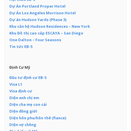
Dự Án Portland Proper Hotel
Dự Án Los Angeles Morrison Hotel
Dự án Hudson Yards (Phase 3)
Khu căn hộ Hudson Residences – New York
Khu Đô thị cao cấp ESCAYA – San Diego
One Dalton – Four Seasons
Tin tức EB-5
Định Cư Mỹ
Đầu tư định cư EB-5
Visa L1
Visa định cư
Diện anh chị em
Diện cha mẹ con cái
Diện đồng giới
Diện hôn phu/hôn thê (fiance)
Diện vợ chồng