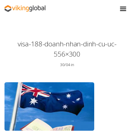
visa-188-doanh-nhan-dinh-cu-uc-
556×300
30/04 in