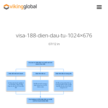
visa-188-dien-dau-tu-1024×676
07/12 in