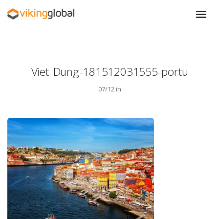
Viet_Dung-181512031555-portu
07/12 in