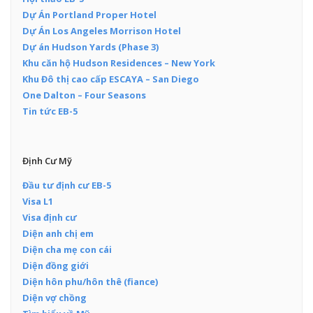
Dự Án Portland Proper Hotel
Dự Án Los Angeles Morrison Hotel
Dự án Hudson Yards (Phase 3)
Khu căn hộ Hudson Residences – New York
Khu Đô thị cao cấp ESCAYA – San Diego
One Dalton – Four Seasons
Tin tức EB-5
Định Cư Mỹ
Đầu tư định cư EB-5
Visa L1
Visa định cư
Diện anh chị em
Diện cha mẹ con cái
Diện đồng giới
Diện hôn phu/hôn thê (fiance)
Diện vợ chồng